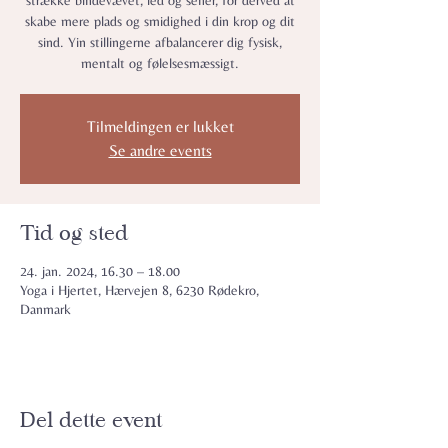
strække bindevævet, led og sener, for derved at
skabe mere plads og smidighed i din krop og dit
sind. Yin stillingerne afbalancerer dig fysisk,
mentalt og følelsesmæssigt.
Tilmeldingen er lukket
Se andre events
Tid og sted
24. jan. 2024, 16.30 – 18.00
Yoga i Hjertet, Hærvejen 8, 6230 Rødekro,
Danmark
Del dette event