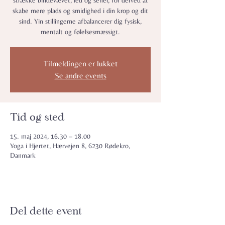
strække bindevævet, led og sener, for derved at
skabe mere plads og smidighed i din krop og dit
sind. Yin stillingerne afbalancerer dig fysisk,
mentalt og følelsesmæssigt.
Tilmeldingen er lukket
Se andre events
Tid og sted
15. maj 2024, 16.30 – 18.00
Yoga i Hjertet, Hærvejen 8, 6230 Rødekro,
Danmark
Del dette event