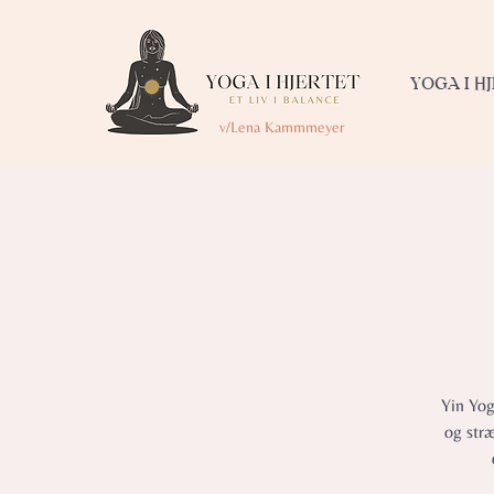
YOGA I H
v/Lena Kammmeyer
Yin Yog
og str