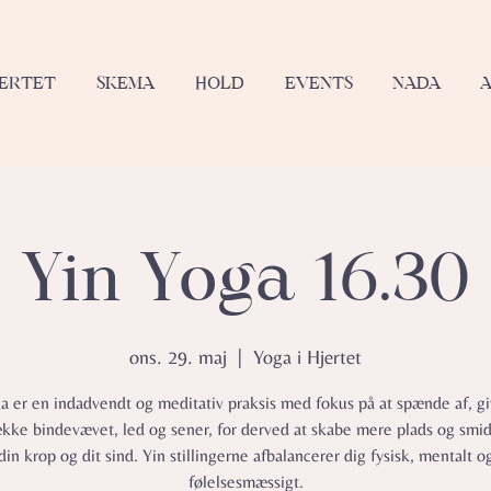
JERTET
SKEMA
HOLD
EVENTS
NADA
Yin Yoga 16.30
ons. 29. maj
  |  
Yoga i Hjertet
a er en indadvendt og meditativ praksis med fokus på at spænde af, gi
ække bindevævet, led og sener, for derved at skabe mere plads og smid
din krop og dit sind. Yin stillingerne afbalancerer dig fysisk, mentalt o
følelsesmæssigt.