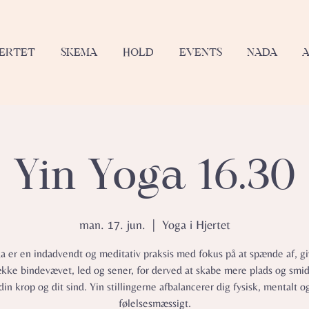
JERTET
SKEMA
HOLD
EVENTS
NADA
Yin Yoga 16.30
man. 17. jun.
  |  
Yoga i Hjertet
a er en indadvendt og meditativ praksis med fokus på at spænde af, gi
ække bindevævet, led og sener, for derved at skabe mere plads og smid
din krop og dit sind. Yin stillingerne afbalancerer dig fysisk, mentalt o
følelsesmæssigt.