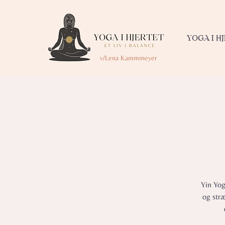
YOGA I H
v/Lena Kammmeyer
Yin Yog
og str