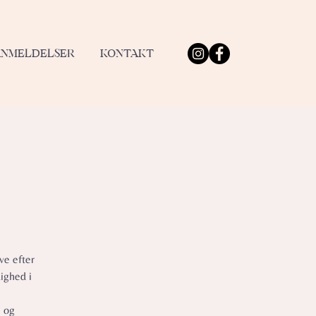
ANMELDELSER
KONTAKT
ve efter
ighed i
e og