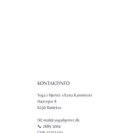
KONTAKTINFO
Yoga i Hjertet v/Lena Kammeyer
Hærvejen 8
6230 Rødekro
✉️ mail@yogaihjertet.dk
📞 2889 3004
CVR 43251104