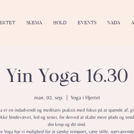
JERTET
SKEMA
HOLD
EVENTS
NADA
Yin Yoga 16.30
man. 02. sep.
  |  
Yoga i Hjertet
a er en indadvendt og meditativ praksis med fokus på at spænde af, gi
ække bindevævet, led og sener, for derved at skabe mere plads og smid
din krop og dit sind.
in Yoga har vi mulighed for at sænke tempoet, være stille, nærværend