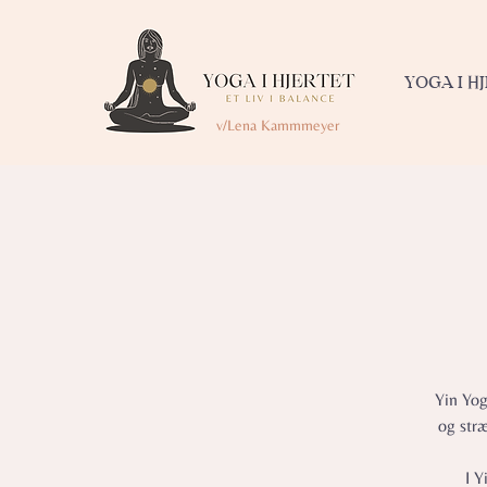
YOGA I H
v/Lena Kammmeyer
Yin Yog
og str
I Y