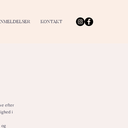
ANMELDELSER
KONTAKT
ve efter
ighed i
e og