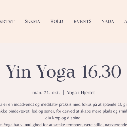
JERTET
SKEMA
HOLD
EVENTS
NADA
Yin Yoga 16.30
man. 21. okt.
  |  
Yoga i Hjertet
a er en indadvendt og meditativ praksis med fokus på at spænde af, gi
ække bindevævet, led og sener, for derved at skabe mere plads og smid
din krop og dit sind.
in Yoga har vi mulighed for at sænke tempoet, være stille, nærværend