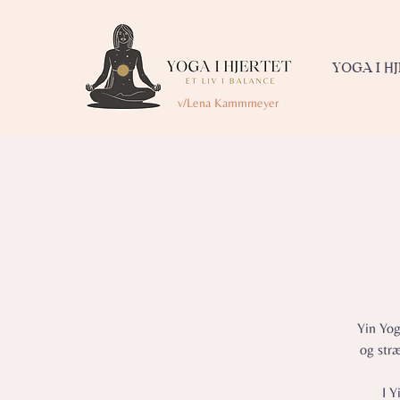
YOGA I H
v/Lena Kammmeyer
Yin Yog
og str
I Y