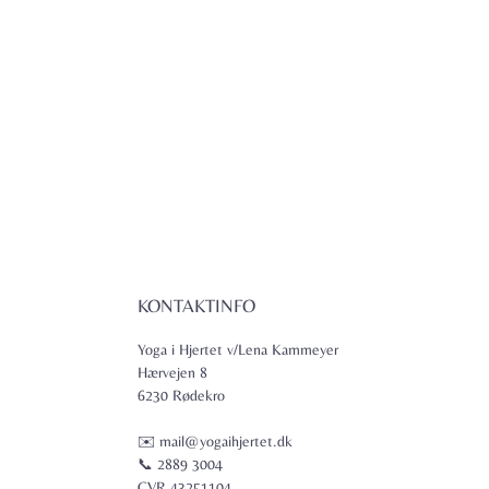
KONTAKTINFO
Yoga i Hjertet v/Lena Kammeyer
Hærvejen 8
6230 Rødekro
✉️ mail@yogaihjertet.dk
📞 2889 3004
CVR 43251104