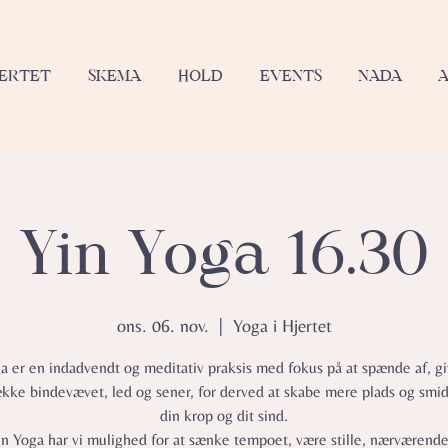
JERTET
SKEMA
HOLD
EVENTS
NADA
Yin Yoga 16.30
ons. 06. nov.
  |  
Yoga i Hjertet
a er en indadvendt og meditativ praksis med fokus på at spænde af, gi
ække bindevævet, led og sener, for derved at skabe mere plads og smid
din krop og dit sind.
in Yoga har vi mulighed for at sænke tempoet, være stille, nærværend