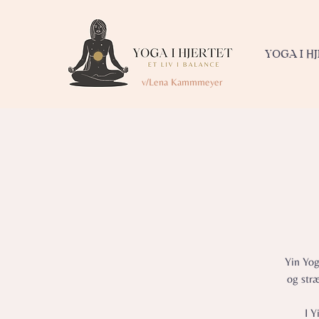
YOGA I H
v/Lena Kammmeyer
Yin Yog
og str
I Y