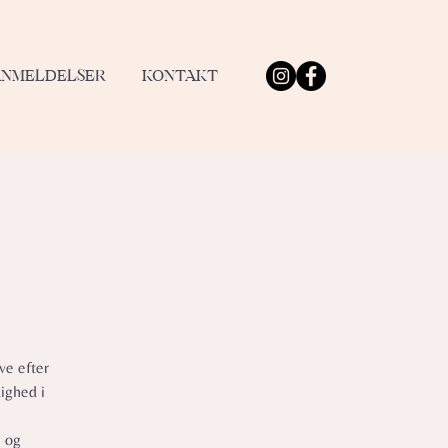
ANMELDELSER
KONTAKT
ve efter
ighed i
e og