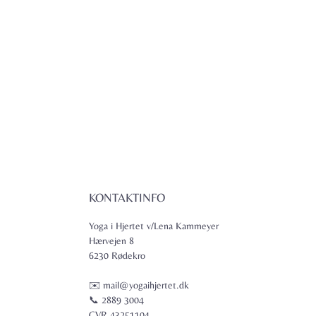
KONTAKTINFO
Yoga i Hjertet v/Lena Kammeyer
Hærvejen 8
6230 Rødekro
✉️ mail@yogaihjertet.dk
📞 2889 3004
CVR 43251104