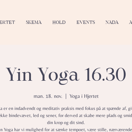
JERTET
SKEMA
HOLD
EVENTS
NADA
Yin Yoga 16.30
man. 18. nov.
  |  
Yoga i Hjertet
a er en indadvendt og meditativ praksis med fokus på at spænde af, gi
ække bindevævet, led og sener, for derved at skabe mere plads og smid
din krop og dit sind.
in Yoga har vi mulighed for at sænke tempoet, være stille, nærværend