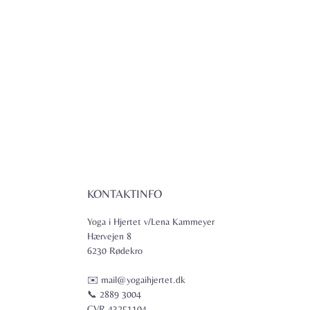
KONTAKTINFO
Yoga i Hjertet v/Lena Kammeyer
Hærvejen 8
6230 Rødekro
✉️ mail@yogaihjertet.dk
📞 2889 3004
CVR 43251104