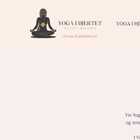
YOGA I H
v/Lena Kammmeyer
Yin Yog
og str
I Y