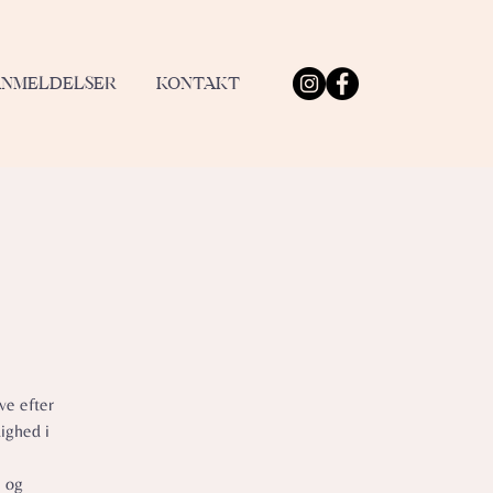
ANMELDELSER
KONTAKT
ve efter
ighed i
e og