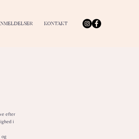
ANMELDELSER
KONTAKT
ve efter
ighed i
e og