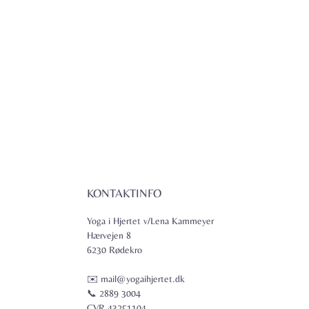
KONTAKTINFO
Yoga i Hjertet v/Lena Kammeyer
Hærvejen 8
6230 Rødekro
✉️ mail@yogaihjertet.dk
📞 2889 3004
CVR 43251104