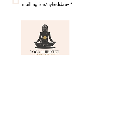
maillingliste/nyhedsbrev
*
MENU
Om Yoga i Hjertet
Skema
Hold
Events
NADA
Anmeldelser