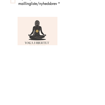
maillingliste/nyhedsbrev
*
MENU
Om Yoga i Hjertet
Skema
Hold
Events
NADA
Anmeldelser