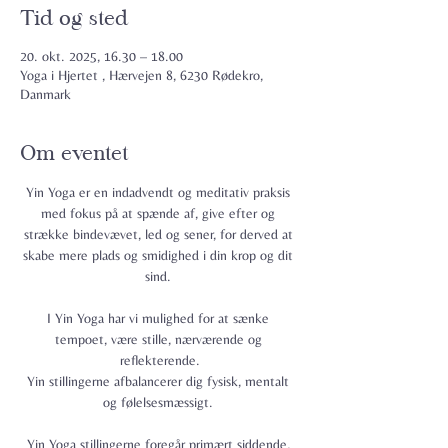
Tid og sted
20. okt. 2025, 16.30 – 18.00
Yoga i Hjertet , Hærvejen 8, 6230 Rødekro,
Danmark
Om eventet
Yin Yoga er en indadvendt og meditativ praksis 
med fokus på at spænde af, give efter og 
strække bindevævet, led og sener, for derved at 
skabe mere plads og smidighed i din krop og dit 
sind. 
I Yin Yoga har vi mulighed for at sænke 
tempoet, være stille, nærværende og 
reflekterende.
Yin stillingerne afbalancerer dig fysisk, mentalt 
og følelsesmæssigt. 
Yin Yoga stillingerne foregår primært siddende, 