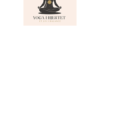
MENU
Om Yoga i Hjertet
Skema
Hold
Events
NADA
Anmeldelser
Kontakt
Persondatapolitik
KONTAKTINFO