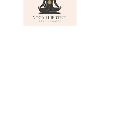
MENU
Om Yoga i Hjertet
Skema
Hold
Events
NADA
Anmeldelser
Kontakt
Persondatapolitik
KONTAKTINFO