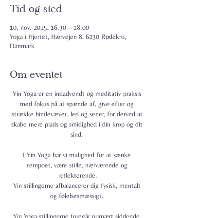
Tid og sted
10. nov. 2025, 16.30 – 18.00
Yoga i Hjertet, Hærvejen 8, 6230 Rødekro,
Danmark
Om eventet
Yin Yoga er en indadvendt og meditativ praksis 
med fokus på at spænde af, give efter og 
strække bindevævet, led og sener, for derved at 
skabe mere plads og smidighed i din krop og dit 
sind. 
I Yin Yoga har vi mulighed for at sænke 
tempoet, være stille, nærværende og 
reflekterende.
Yin stillingerne afbalancerer dig fysisk, mentalt 
og følelsesmæssigt. 
Yin Yoga stillingerne foregår primært siddende, 