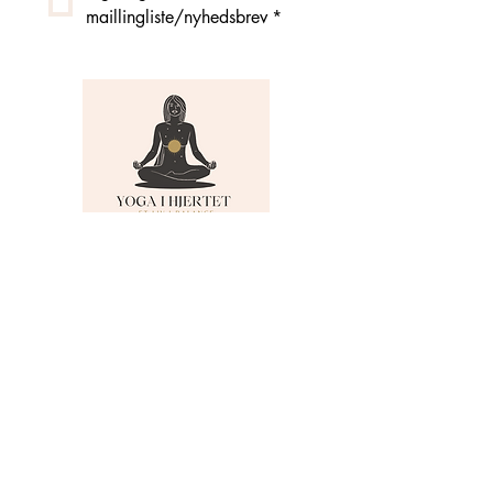
maillingliste/nyhedsbrev
*
MENU
Om Yoga i Hjertet
Skema
Hold
Events
NADA
Anmeldelser