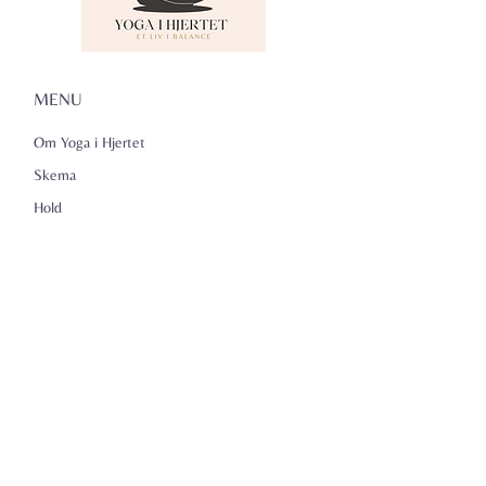
MENU
Om Yoga i Hjertet
Skema
Hold
Events
NADA
Anmeldelser
Kontakt
Persondatapolitik
KONTAKTINFO
Yoga i Hjertet v/Lena Kammeyer