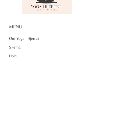
MENU
Om Yoga i Hjertet
Skema
Hold
Events
NADA
Anmeldelser
Kontakt
Persondatapolitik
KONTAKTINFO
Yoga i Hjertet v/Lena Kammeyer