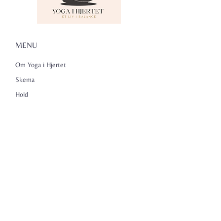
MENU
Om Yoga i Hjertet
Skema
Hold
Events
NADA
Anmeldelser
Kontakt
Persondatapolitik
KONTAKTINFO
Yoga i Hjertet v/Lena Kammeyer