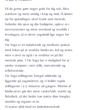
Vil du gerne gøre noget godt for dig selv, blive 
stærkere og mere smidig i krop og sind, få løsnet 
op for spændinger, såvel fysisk som mentalt, 
forbedre din søvn og din fordøjelse, opleve ro i 
nervesystemet og mere overskud og overblik i 
hverdagen, så er dette yogahold lige noget for 
dig.
Yin Yoga er en indadvendt og meditativ praksis 
med fokus på at strække bindevæv, led og sener, 
men vi øver os også i at strække os på det 
mentale plan. I Yin Yoga har vi mulighed for at 
sænke tempoet, være stille, nærværende og 
reflekterende.
Yin Yoga stillingerne foregår siddende og 
liggende på yogamåtten, og vi holder typisk 
stillingerne i 3-5 minutter ad gangen. Motion af 
bindevævet gør det mere væskefyldt, stærkt og 
fleksibelt, så det bedre kan støtte dine knogler, 
muskler og organer m.m.
Vi starter altid med en åndedrætsteknik 