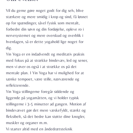
Vil du gerne gøre noget godt for dig selv, blive 
stærkere og mere smidig i krop og sind, få løsnet 
op for spændinger, såvel fysisk som mentalt, 
forbedre din søvn og din fordøjelse, opleve ro i 
nervesystemet og mere overskud og overblik i 
hverdagen, så er dette yogahold lige noget for 
dig.
Yin Yoga er en indadvendt og meditativ praksis 
med fokus på at strække bindevæv, led og sener, 
men vi øver os også i at strække os på det 
mentale plan. I Yin Yoga har vi mulighed for at 
sænke tempoet, være stille, nærværende og 
reflekterende.
Yin Yoga stillingerne foregår siddende og 
liggende på yogamåtten, og vi holder typisk 
stillingerne i 3-5 minutter ad gangen. Motion af 
bindevævet gør det mere væskefyldt, stærkt og 
fleksibelt, så det bedre kan støtte dine knogler, 
muskler og organer m.m.
Vi starter altid med en åndedrætsteknik 