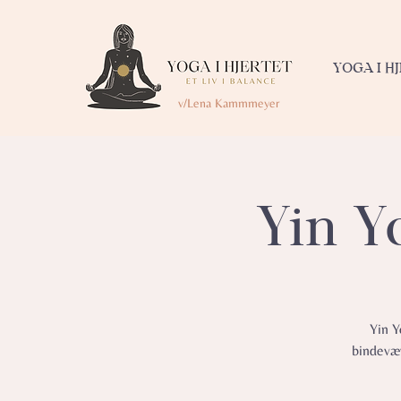
YOGA I H
v/Lena Kammmeyer
Yin Y
Yin Y
bindevæv