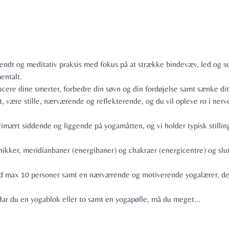
endt og meditativ praksis med fokus på at strække bindevæv, led og se
ntalt.

cere dine smerter, forbedre din søvn og din fordøjelse samt sænke dit b
 være stille, nærværende og reflekterende, og du vil opleve ro i ner
rimært siddende og liggende på yogamåtten, og vi holder typisk stillin
kker, meridianbaner (energibaner) og chakraer (energicentre) og slutt
med max 10 personer samt en nærværende og motiverende yogalærer, der
ar du en yogablok eller to samt en yogapølle, må du meget…