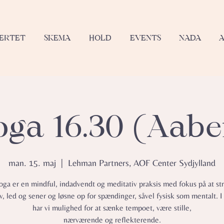
JERTET
SKEMA
HOLD
EVENTS
NADA
oga 16.30 (Aab
man. 15. maj
  |  
Lehman Partners, AOF Center Sydjylland
oga er en mindful, indadvendt og meditativ praksis med fokus på at s
, led og sener og løsne op for spændinger, såvel fysisk som mentalt. I
har vi mulighed for at sænke tempoet, være stille,
nærværende og reflekterende.