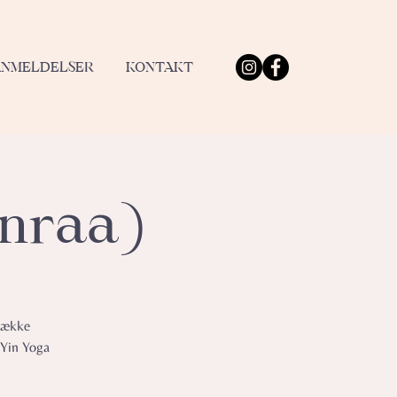
ANMELDELSER
KONTAKT
enraa)
trække
 Yin Yoga