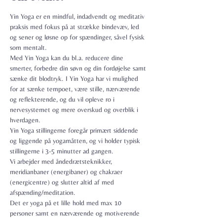
Yin Yoga er en mindful, indadvendt og meditativ 
praksis med fokus på at strække bindevæv, led 
og sener og løsne op for spændinger, såvel fysisk 
som mentalt.

Med Yin Yoga kan du bl.a. reducere dine 
smerter, forbedre din søvn og din fordøjelse samt 
sænke dit blodtryk. I Yin Yoga har vi mulighed 
for at sænke tempoet, være stille, nærværende 
og reflekterende, og du vil opleve ro i 
nervesystemet og mere overskud og overblik i 
hverdagen.
Yin Yoga stillingerne foregår primært siddende 
og liggende på yogamåtten, og vi holder typisk 
stillingerne i 3-5 minutter ad gangen.
Vi arbejder med åndedrætsteknikker, 
meridianbaner (energibaner) og chakraer 
(energicentre) og slutter altid af med 
afspænding/meditation.
Det er yoga på et lille hold med max 10 
personer samt en nærværende og motiverende 