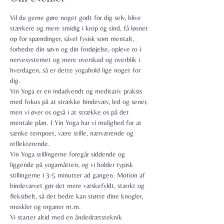
Vil du gerne gøre noget godt for dig selv, blive 
stærkere og mere smidig i krop og sind, få løsnet 
op for spændinger, såvel fysisk som mentalt, 
forbedre din søvn og din fordøjelse, opleve ro i 
nervesystemet og mere overskud og overblik i 
hverdagen, så er dette yogahold lige noget for 
dig.
Yin Yoga er en indadvendt og meditativ praksis 
med fokus på at strække bindevæv, led og sener, 
men vi øver os også i at strække os på det 
mentale plan. I Yin Yoga har vi mulighed for at 
sænke tempoet, være stille, nærværende og 
reflekterende.
Yin Yoga stillingerne foregår siddende og 
liggende på yogamåtten, og vi holder typisk 
stillingerne i 3-5 minutter ad gangen. Motion af 
bindevævet gør det mere væskefyldt, stærkt og 
fleksibelt, så det bedre kan støtte dine knogler, 
muskler og organer m.m.
Vi starter altid med en åndedrætsteknik 