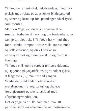
Yin Yoga er en mindful, indadvendt og meditativ 
praksis med fokus på at strække bindevæv, led 
og sener og løsne op for spændinger, såvel fysisk 
som mentalt.

Med Yin Yoga kan du bl.a. reducere dine 
smerter, forbedre din søvn og din fordøjelse samt 
sænke dit blodtryk. I Yin Yoga har vi mulighed 
for at sænke tempoet, være stille, nærværende 
og reflekterende, og du vil opleve ro i 
nervesystemet og mere overskud og overblik i 
hverdagen.
Yin Yoga stillingerne foregår primært siddende 
og liggende på yogamåtten, og vi holder typisk 
stillingerne i 3-5 minutter ad gangen.
Vi arbejder med åndedrætsteknikker, 
meridianbaner (energibaner) og chakraer 
(energicentre) og slutter altid af med 
afspænding/meditation.
Det er yoga på et lille hold med max 10 
personer samt en nærværende og motiverende 