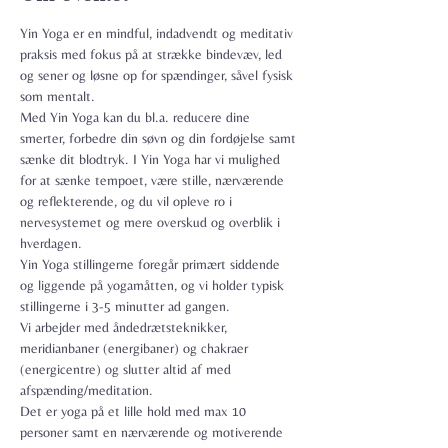
Yin Yoga er en mindful, indadvendt og meditativ 
praksis med fokus på at strække bindevæv, led 
og sener og løsne op for spændinger, såvel fysisk 
som mentalt.

Med Yin Yoga kan du bl.a. reducere dine 
smerter, forbedre din søvn og din fordøjelse samt 
sænke dit blodtryk. I Yin Yoga har vi mulighed 
for at sænke tempoet, være stille, nærværende 
og reflekterende, og du vil opleve ro i 
nervesystemet og mere overskud og overblik i 
hverdagen.
Yin Yoga stillingerne foregår primært siddende 
og liggende på yogamåtten, og vi holder typisk 
stillingerne i 3-5 minutter ad gangen.
Vi arbejder med åndedrætsteknikker, 
meridianbaner (energibaner) og chakraer 
(energicentre) og slutter altid af med 
afspænding/meditation.
Det er yoga på et lille hold med max 10 
personer samt en nærværende og motiverende 