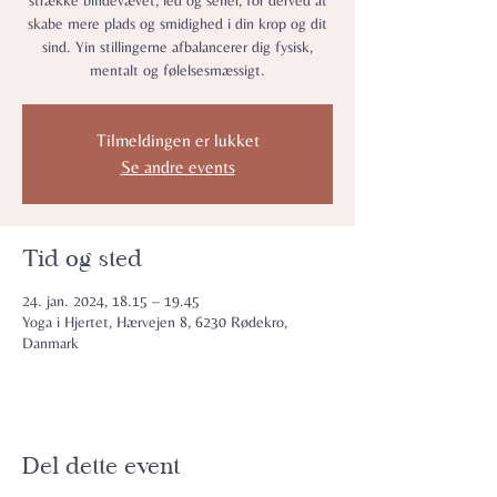
strække bindevævet, led og sener, for derved at
skabe mere plads og smidighed i din krop og dit
sind. Yin stillingerne afbalancerer dig fysisk,
mentalt og følelsesmæssigt.
Tilmeldingen er lukket
Se andre events
Tid og sted
24. jan. 2024, 18.15 – 19.45
Yoga i Hjertet, Hærvejen 8, 6230 Rødekro,
Danmark
Del dette event