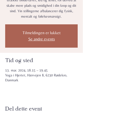
strække bindevævet, led og sener, for derved at
skabe mere plads og smidighed i din krop og dit
sind. Yin stillingerne afbalancerer dig fysisk,
mentalt og følelsesmæssigt.
Tilmeldingen er lukket
Se andre events
Tid og sted
13. mar. 2024, 18.15 – 19.45
Yoga i Hjertet, Hærvejen 8, 6230 Rødekro,
Danmark
Del dette event