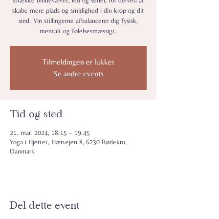
strække bindevævet, led og sener, for derved at
skabe mere plads og smidighed i din krop og dit
sind. Yin stillingerne afbalancerer dig fysisk,
mentalt og følelsesmæssigt.
Tilmeldingen er lukket
Se andre events
Tid og sted
21. mar. 2024, 18.15 – 19.45
Yoga i Hjertet, Hærvejen 8, 6230 Rødekro,
Danmark
Del dette event