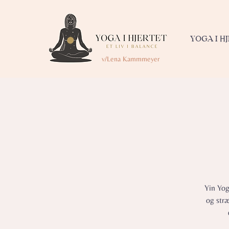
YOGA I H
v/Lena Kammmeyer
Yin Yog
og str