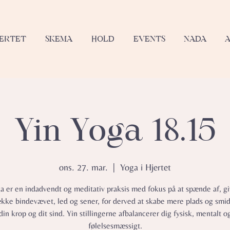
JERTET
SKEMA
HOLD
EVENTS
NADA
Yin Yoga 18.15
ons. 27. mar.
  |  
Yoga i Hjertet
a er en indadvendt og meditativ praksis med fokus på at spænde af, gi
ække bindevævet, led og sener, for derved at skabe mere plads og smid
din krop og dit sind. Yin stillingerne afbalancerer dig fysisk, mentalt o
følelsesmæssigt.