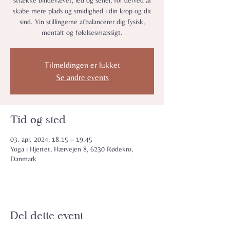
strække bindevævet, led og sener, for derved at
skabe mere plads og smidighed i din krop og dit
sind. Yin stillingerne afbalancerer dig fysisk,
mentalt og følelsesmæssigt.
Tilmeldingen er lukket
Se andre events
Tid og sted
03. apr. 2024, 18.15 – 19.45
Yoga i Hjertet, Hærvejen 8, 6230 Rødekro,
Danmark
Del dette event