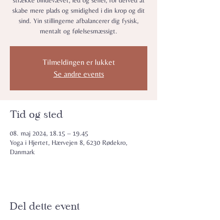
strække bindevævet, led og sener, for derved at
skabe mere plads og smidighed i din krop og dit
sind. Yin stillingerne afbalancerer dig fysisk,
mentalt og følelsesmæssigt.
Tilmeldingen er lukket
Se andre events
Tid og sted
08. maj 2024, 18.15 – 19.45
Yoga i Hjertet, Hærvejen 8, 6230 Rødekro,
Danmark
Del dette event