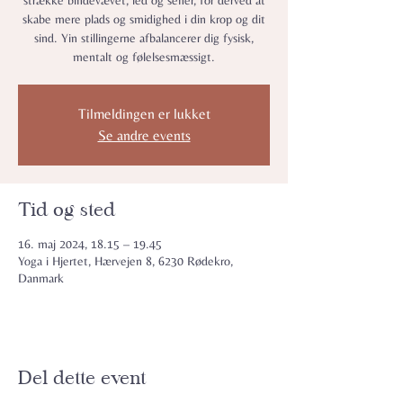
strække bindevævet, led og sener, for derved at
skabe mere plads og smidighed i din krop og dit
sind. Yin stillingerne afbalancerer dig fysisk,
mentalt og følelsesmæssigt.
Tilmeldingen er lukket
Se andre events
Tid og sted
16. maj 2024, 18.15 – 19.45
Yoga i Hjertet, Hærvejen 8, 6230 Rødekro,
Danmark
Del dette event