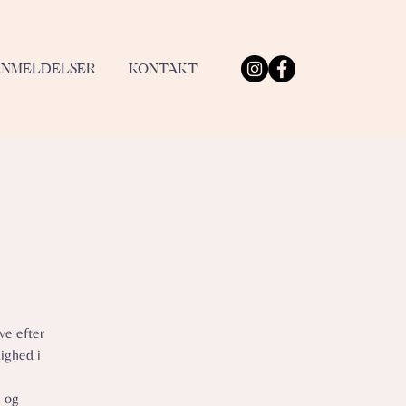
ANMELDELSER
KONTAKT
ve efter
ighed i
e og