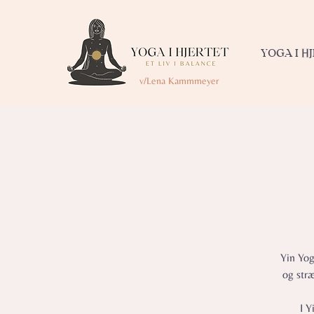
YOGA I H
v/Lena Kammmeyer
Yin Yog
og str
I Y