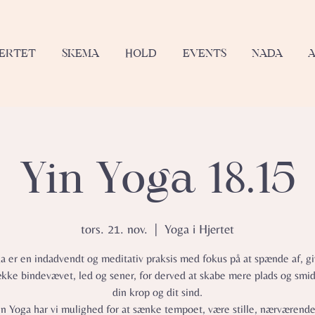
JERTET
SKEMA
HOLD
EVENTS
NADA
Yin Yoga 18.15
tors. 21. nov.
  |  
Yoga i Hjertet
a er en indadvendt og meditativ praksis med fokus på at spænde af, gi
ække bindevævet, led og sener, for derved at skabe mere plads og smid
din krop og dit sind.
in Yoga har vi mulighed for at sænke tempoet, være stille, nærværend