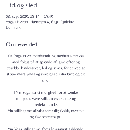
Tid og sted
08. sep. 2025, 18.15 – 19.45
Yoga i Hjertet, Hærvejen 8, 6230 Rødekro,
Danmark
Om eventet
Yin Yoga er en indadvendt og meditativ praksis 
med fokus på at spænde af, give efter og 
strække bindevævet, led og sener, for derved at 
skabe mere plads og smidighed i din krop og dit 
sind. 
I Yin Yoga har vi mulighed for at sænke 
tempoet, være stille, nærværende og 
reflekterende.
Yin stillingerne afbalancerer dig fysisk, mentalt 
og følelsesmæssigt. 
Yin Yoga stillingerne foregår primært siddende, 