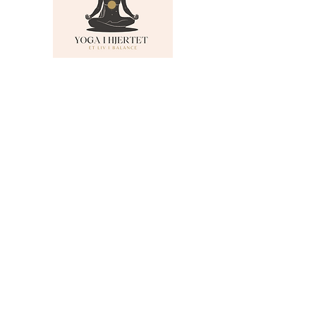
MENU
Om Yoga i Hjertet
Skema
Hold
Events
NADA
Anmeldelser
Kontakt
Persondatapolitik
KONTAKTINFO