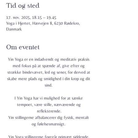
Tid og sted
17. nov. 2025, 18.15 – 19.45
Yoga i Hjertet, Hærvejen 8, 6230 Rødekro,
Danmark
Om eventet
Yin Yoga er en indadvendt og meditativ praksis 
med fokus på at spænde af, give efter og 
strække bindevævet, led og sener, for derved at 
skabe mere plads og smidighed i din krop og dit 
sind. 
I Yin Yoga har vi mulighed for at sænke 
tempoet, være stille, nærværende og 
reflekterende.
Yin stillingerne afbalancerer dig fysisk, mentalt 
og følelsesmæssigt. 
Yin Yoga stillingerne foregår primært siddende, 