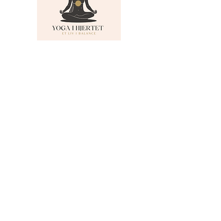
MENU
Om Yoga i Hjertet
Skema
Hold
Events
NADA
Anmeldelser
Kontakt
Persondatapolitik
KONTAKTINFO