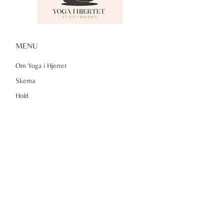
MENU
Om Yoga i Hjertet
Skema
Hold
Events
NADA
Anmeldelser
Kontakt
Persondatapolitik
KONTAKTINFO
Yoga i Hjertet v/Lena Kammeyer