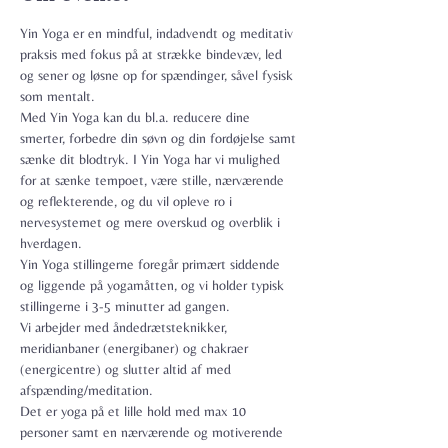
Yin Yoga er en mindful, indadvendt og meditativ 
praksis med fokus på at strække bindevæv, led 
og sener og løsne op for spændinger, såvel fysisk 
som mentalt.

Med Yin Yoga kan du bl.a. reducere dine 
smerter, forbedre din søvn og din fordøjelse samt 
sænke dit blodtryk. I Yin Yoga har vi mulighed 
for at sænke tempoet, være stille, nærværende 
og reflekterende, og du vil opleve ro i 
nervesystemet og mere overskud og overblik i 
hverdagen.
Yin Yoga stillingerne foregår primært siddende 
og liggende på yogamåtten, og vi holder typisk 
stillingerne i 3-5 minutter ad gangen.
Vi arbejder med åndedrætsteknikker, 
meridianbaner (energibaner) og chakraer 
(energicentre) og slutter altid af med 
afspænding/meditation.
Det er yoga på et lille hold med max 10 
personer samt en nærværende og motiverende 