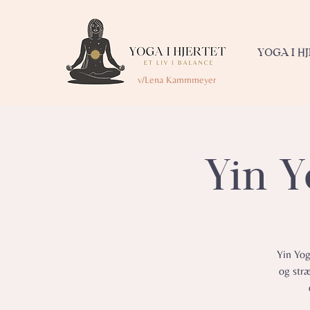
YOGA I H
v/Lena Kammmeyer
Yin Y
Yin Yog
og str