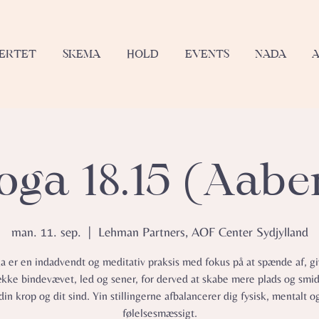
JERTET
SKEMA
HOLD
EVENTS
NADA
oga 18.15 (Aab
man. 11. sep.
  |  
Lehman Partners, AOF Center Sydjylland
a er en indadvendt og meditativ praksis med fokus på at spænde af, gi
ække bindevævet, led og sener, for derved at skabe mere plads og smid
din krop og dit sind. Yin stillingerne afbalancerer dig fysisk, mentalt o
følelsesmæssigt.