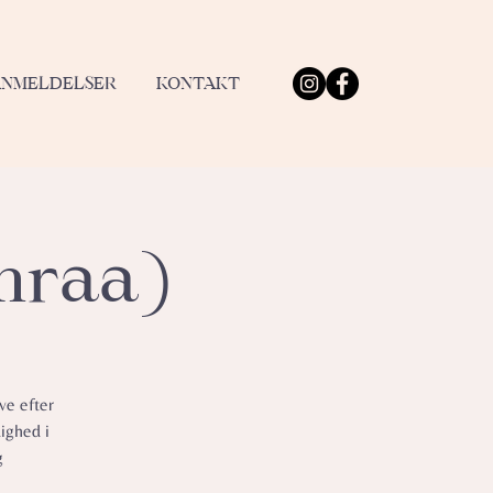
ANMELDELSER
KONTAKT
enraa)
ve efter
ighed i
g