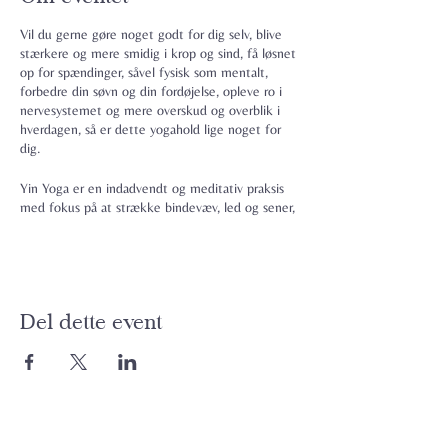
Vil du gerne gøre noget godt for dig selv, blive
stærkere og mere smidig i krop og sind, få løsnet
op for spændinger, såvel fysisk som mentalt,
forbedre din søvn og din fordøjelse, opleve ro i
nervesystemet og mere overskud og overblik i
hverdagen, så er dette yogahold lige noget for
dig.
Yin Yoga er en indadvendt og meditativ praksis
med fokus på at strække bindevæv, led og sener,
men vi øver os også i at strække os på det
mentale plan. I Yin Yoga har vi mulighed for at
sænke tempoet, være stille, nærværende og
reflekterende.
Del dette event
Yin Yoga stillingerne foregår siddende og
liggende på yogamåtten, og vi holder typisk
stillingerne i 3-5 minutter ad gangen. Motion af
bindevævet gør det mere væskefyldt, stærkt og
fleksibelt, så det bedre kan støtte dine knogler,
muskler og organer m.m.