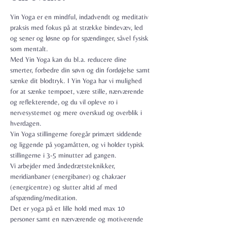
Yin Yoga er en mindful, indadvendt og meditativ 
praksis med fokus på at strække bindevæv, led 
og sener og løsne op for spændinger, såvel fysisk 
som mentalt.

Med Yin Yoga kan du bl.a. reducere dine 
smerter, forbedre din søvn og din fordøjelse samt 
sænke dit blodtryk. I Yin Yoga har vi mulighed 
for at sænke tempoet, være stille, nærværende 
og reflekterende, og du vil opleve ro i 
nervesystemet og mere overskud og overblik i 
hverdagen.
Yin Yoga stillingerne foregår primært siddende 
og liggende på yogamåtten, og vi holder typisk 
stillingerne i 3-5 minutter ad gangen.
Vi arbejder med åndedrætsteknikker, 
meridianbaner (energibaner) og chakraer 
(energicentre) og slutter altid af med 
afspænding/meditation.
Det er yoga på et lille hold med max 10 
personer samt en nærværende og motiverende 