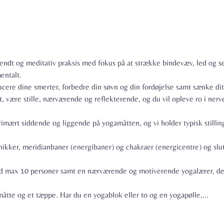
endt og meditativ praksis med fokus på at strække bindevæv, led og se
ntalt.

cere dine smerter, forbedre din søvn og din fordøjelse samt sænke dit b
 være stille, nærværende og reflekterende, og du vil opleve ro i ner
rimært siddende og liggende på yogamåtten, og vi holder typisk stillin
kker, meridianbaner (energibaner) og chakraer (energicentre) og slutt
med max 10 personer samt en nærværende og motiverende yogalærer, der
tte og et tæppe. Har du en yogablok eller to og en yogapølle,…