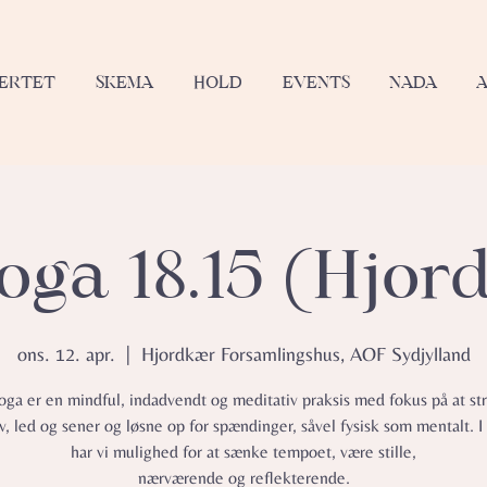
JERTET
SKEMA
HOLD
EVENTS
NADA
oga 18.15 (Hjo
ons. 12. apr.
  |  
Hjordkær Forsamlingshus, AOF Sydjylland
oga er en mindful, indadvendt og meditativ praksis med fokus på at s
, led og sener og løsne op for spændinger, såvel fysisk som mentalt. I
har vi mulighed for at sænke tempoet, være stille,
nærværende og reflekterende.