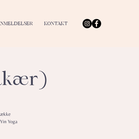
ANMELDELSER
KONTAKT
rdkær)
trække
 Yin Yoga