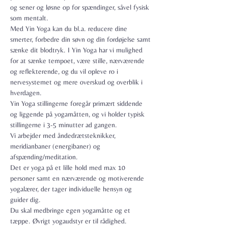
og sener og løsne op for spændinger, såvel fysisk 
som mentalt. 
Med Yin Yoga kan du bl.a. reducere dine 
smerter, forbedre din søvn og din fordøjelse samt 
sænke dit blodtryk. I Yin Yoga har vi mulighed 
for at sænke tempoet, være stille, nærværende 
og reflekterende, og du vil opleve ro i 
nervesystemet og mere overskud og overblik i 
hverdagen.
Yin Yoga stillingerne foregår primært siddende 
og liggende på yogamåtten, og vi holder typisk 
stillingerne i 3-5 minutter ad gangen.
Vi arbejder med åndedrætsteknikker, 
meridianbaner (energibaner) og 
afspænding/meditation.
Det er yoga på et lille hold med max 10 
personer samt en nærværende og motiverende 
yogalærer, der tager individuelle hensyn og 
guider dig.
Du skal medbringe egen yogamåtte og et 
tæppe. Øvrigt yogaudstyr er til rådighed.