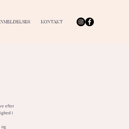
ANMELDELSER
KONTAKT
ve efter
ighed i
e og