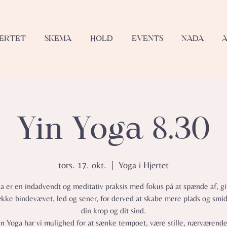
JERTET
SKEMA
HOLD
EVENTS
NADA
Yin Yoga 8.30
tors. 17. okt.
  |  
Yoga i Hjertet
a er en indadvendt og meditativ praksis med fokus på at spænde af, gi
ække bindevævet, led og sener, for derved at skabe mere plads og smid
din krop og dit sind.
in Yoga har vi mulighed for at sænke tempoet, være stille, nærværend