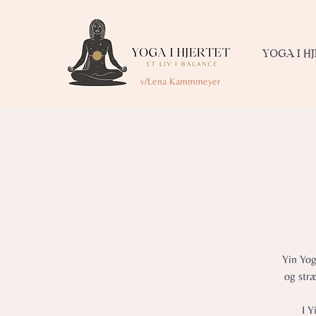
YOGA I H
v/Lena Kammmeyer
Yin Yog
og str
I Y