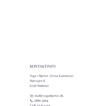
KONTAKTINFO
Yoga i Hjertet v/Lena Kammeyer
Hærvejen 8
6230 Rødekro
✉️ mail@yogaihjertet.dk
📞 2889 3004
CVR 43251104