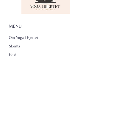
MENU
Om Yoga i Hjertet
Skema
Hold
Events
NADA
Anmeldelser
Kontakt
Persondatapolitik
KONTAKTINFO
Yoga i Hjertet v/Lena Kammeyer