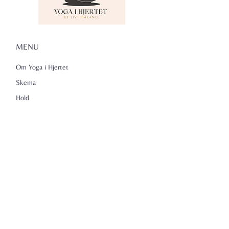
MENU
Om Yoga i Hjertet
Skema
Hold
Events
NADA
Anmeldelser
Kontakt
Persondatapolitik
KONTAKTINFO
Yoga i Hjertet v/Lena Kammeyer