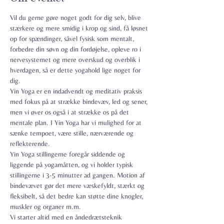
Vil du gerne gøre noget godt for dig selv, blive 
stærkere og mere smidig i krop og sind, få løsnet 
op for spændinger, såvel fysisk som mentalt, 
forbedre din søvn og din fordøjelse, opleve ro i 
nervesystemet og mere overskud og overblik i 
hverdagen, så er dette yogahold lige noget for 
dig.
Yin Yoga er en indadvendt og meditativ praksis 
med fokus på at strække bindevæv, led og sener, 
men vi øver os også i at strække os på det 
mentale plan. I Yin Yoga har vi mulighed for at 
sænke tempoet, være stille, nærværende og 
reflekterende.
Yin Yoga stillingerne foregår siddende og 
liggende på yogamåtten, og vi holder typisk 
stillingerne i 3-5 minutter ad gangen. Motion af 
bindevævet gør det mere væskefyldt, stærkt og 
fleksibelt, så det bedre kan støtte dine knogler, 
muskler og organer m.m.
Vi starter altid med en åndedrætsteknik 