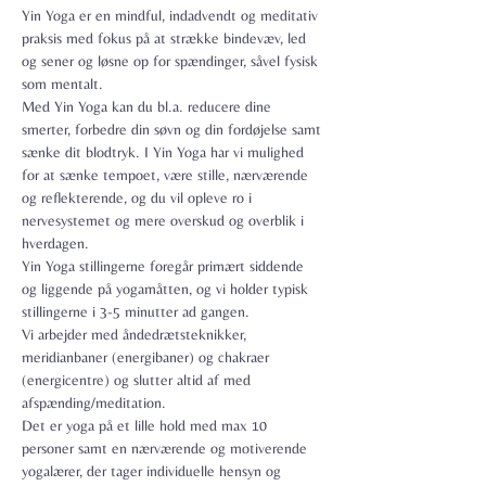
Yin Yoga er en mindful, indadvendt og meditativ 
praksis med fokus på at strække bindevæv, led 
og sener og løsne op for spændinger, såvel fysisk 
som mentalt.

Med Yin Yoga kan du bl.a. reducere dine 
smerter, forbedre din søvn og din fordøjelse samt 
sænke dit blodtryk. I Yin Yoga har vi mulighed 
for at sænke tempoet, være stille, nærværende 
og reflekterende, og du vil opleve ro i 
nervesystemet og mere overskud og overblik i 
hverdagen.
Yin Yoga stillingerne foregår primært siddende 
og liggende på yogamåtten, og vi holder typisk 
stillingerne i 3-5 minutter ad gangen.
Vi arbejder med åndedrætsteknikker, 
meridianbaner (energibaner) og chakraer 
(energicentre) og slutter altid af med 
afspænding/meditation.
Det er yoga på et lille hold med max 10 
personer samt en nærværende og motiverende 
yogalærer, der tager individuelle hensyn og 