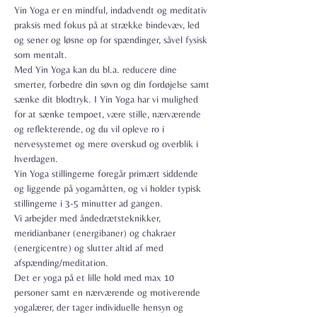
Yin Yoga er en mindful, indadvendt og meditativ 
praksis med fokus på at strække bindevæv, led 
og sener og løsne op for spændinger, såvel fysisk 
som mentalt.

Med Yin Yoga kan du bl.a. reducere dine 
smerter, forbedre din søvn og din fordøjelse samt 
sænke dit blodtryk. I Yin Yoga har vi mulighed 
for at sænke tempoet, være stille, nærværende 
og reflekterende, og du vil opleve ro i 
nervesystemet og mere overskud og overblik i 
hverdagen.
Yin Yoga stillingerne foregår primært siddende 
og liggende på yogamåtten, og vi holder typisk 
stillingerne i 3-5 minutter ad gangen.
Vi arbejder med åndedrætsteknikker, 
meridianbaner (energibaner) og chakraer 
(energicentre) og slutter altid af med 
afspænding/meditation.
Det er yoga på et lille hold med max 10 
personer samt en nærværende og motiverende 
yogalærer, der tager individuelle hensyn og 