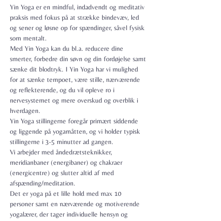
Yin Yoga er en mindful, indadvendt og meditativ 
praksis med fokus på at strække bindevæv, led 
og sener og løsne op for spændinger, såvel fysisk 
som mentalt.

Med Yin Yoga kan du bl.a. reducere dine 
smerter, forbedre din søvn og din fordøjelse samt 
sænke dit blodtryk. I Yin Yoga har vi mulighed 
for at sænke tempoet, være stille, nærværende 
og reflekterende, og du vil opleve ro i 
nervesystemet og mere overskud og overblik i 
hverdagen.
Yin Yoga stillingerne foregår primært siddende 
og liggende på yogamåtten, og vi holder typisk 
stillingerne i 3-5 minutter ad gangen.
Vi arbejder med åndedrætsteknikker, 
meridianbaner (energibaner) og chakraer 
(energicentre) og slutter altid af med 
afspænding/meditation.
Det er yoga på et lille hold med max 10 
personer samt en nærværende og motiverende 
yogalærer, der tager individuelle hensyn og 