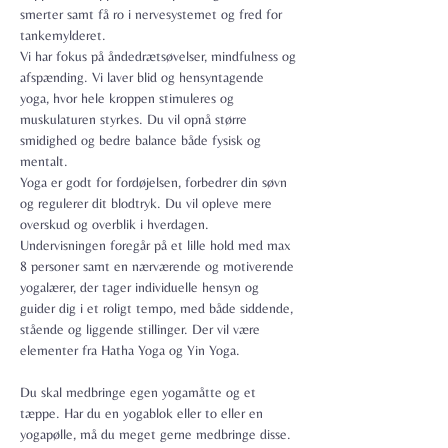
smerter samt få ro i nervesystemet og fred for 
tankemylderet.

Vi har fokus på åndedrætsøvelser, mindfulness og 
afspænding. Vi laver blid og hensyntagende 
yoga, hvor hele kroppen stimuleres og 
muskulaturen styrkes. Du vil opnå større 
smidighed og bedre balance både fysisk og 
mentalt.
Yoga er godt for fordøjelsen, forbedrer din søvn 
og regulerer dit blodtryk. Du vil opleve mere 
overskud og overblik i hverdagen.
Undervisningen foregår på et lille hold med max 
8 personer samt en nærværende og motiverende 
yogalærer, der tager individuelle hensyn og 
guider dig i et roligt tempo, med både siddende, 
stående og liggende stillinger. Der vil være 
elementer fra Hatha Yoga og Yin Yoga.

Du skal medbringe egen yogamåtte og et 
tæppe. Har du en yogablok eller to eller en 
yogapølle, må du meget gerne medbringe disse.