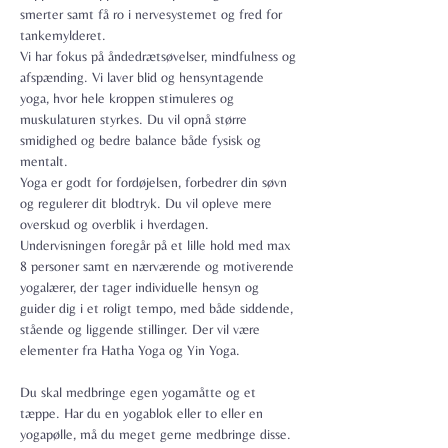
smerter samt få ro i nervesystemet og fred for 
tankemylderet.

Vi har fokus på åndedrætsøvelser, mindfulness og 
afspænding. Vi laver blid og hensyntagende 
yoga, hvor hele kroppen stimuleres og 
muskulaturen styrkes. Du vil opnå større 
smidighed og bedre balance både fysisk og 
mentalt.
Yoga er godt for fordøjelsen, forbedrer din søvn 
og regulerer dit blodtryk. Du vil opleve mere 
overskud og overblik i hverdagen.
Undervisningen foregår på et lille hold med max 
8 personer samt en nærværende og motiverende 
yogalærer, der tager individuelle hensyn og 
guider dig i et roligt tempo, med både siddende, 
stående og liggende stillinger. Der vil være 
elementer fra Hatha Yoga og Yin Yoga.

Du skal medbringe egen yogamåtte og et 
tæppe. Har du en yogablok eller to eller en 
yogapølle, må du meget gerne medbringe disse.